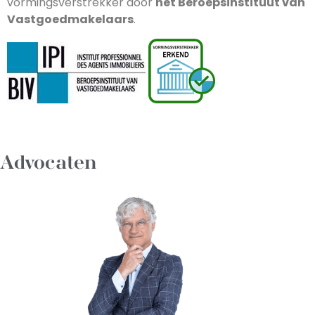
vormingsverstrekker door
het Beroepsinstituut van
Vastgoedmakelaars
.
Advocaten