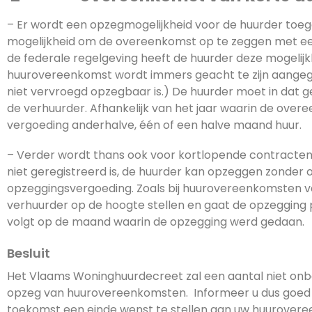
– Er wordt een opzegmogelijkheid voor de huurder toeg
mogelijkheid om de overeenkomst op te zeggen met ee
de federale regelgeving heeft de huurder deze mogelijkh
huurovereenkomst wordt immers geacht te zijn aangega
niet vervroegd opzegbaar is.) De huurder moet in dat 
de verhuurder. Afhankelijk van het jaar waarin de ove
vergoeding anderhalve, één of een halve maand huur.
– Verder wordt thans ook voor kortlopende contracte
niet geregistreerd is, de huurder kan opzeggen zonder 
opzeggingsvergoeding. Zoals bij huurovereenkomsten v
verhuurder op de hoogte stellen en gaat de opzegging 
volgt op de maand waarin de opzegging werd gedaan.
Besluit
Het Vlaams Woninghuurdecreet zal een aantal niet onbel
opzeg van huurovereenkomsten. Informeer u dus goed w
toekomst een einde wenst te stellen aan uw huurovere