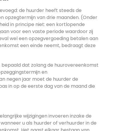
evoegd: de huurder heeft steeds de
n opzegtermijn van drie maanden. (Onder
eid in principe niet: een kortlopende
an voor een vaste periode waardoor zij
geval wel een opzegvergoeding betalen aan
reenkomst een einde neemt, bedraagt deze
n bepaald dat zolang de huurovereenkomst
opzeggingstermijn en
an negen jaar moet de huurder de
pas in op de eerste dag van de maand die
angrijke wijzigingen invoeren inzake de
anneer u als huurder of verhuurder in de
enkomst. Het naast elkaar bestaan van