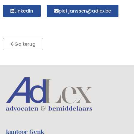
LinkedIn
piet.janssen@adlex.be
Ga terug
kantoor Genk