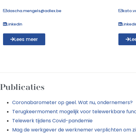
dascha.mengels@adlex.be
kato.v
Linkedin
Linkedi
Lees meer
Le
Publicaties
Coronabarometer op geel. Wat nu, ondernemers?
Terugkeermoment mogelijk voor telewerkbare func
Telewerk tijdens Covid-pandemie
Mag de werkgever de werknemer verplichten om zic