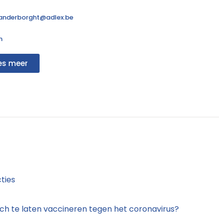
anderborght@adlex.be
n
es meer
ties
h te laten vaccineren tegen het coronavirus?