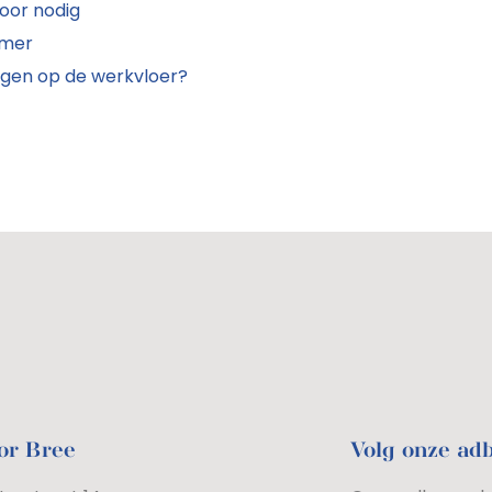
voor nodig
emer
olgen op de werkvloer?
or Bree
Volg onze ad