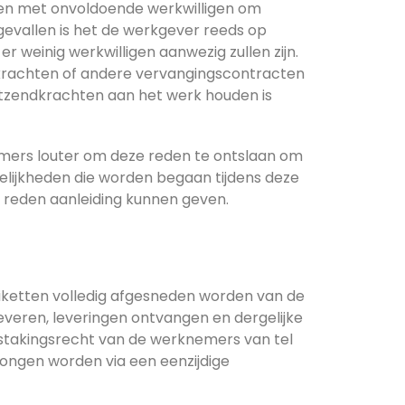
en met onvoldoende werkwilligen om
gevallen is het de werkgever reeds op
 weinig werkwilligen aanwezig zullen zijn.
dkrachten of andere vervangingscontracten
tzendkrachten aan het werk houden is
mers louter om deze reden te ontslaan om
elijkheden die worden begaan tijdens deze
e reden aanleiding kunnen geven.
spiketten volledig afgesneden worden van de
everen, leveringen ontvangen en dergelijke
t stakingsrecht van de werknemers van tel
wongen worden via een eenzijdige