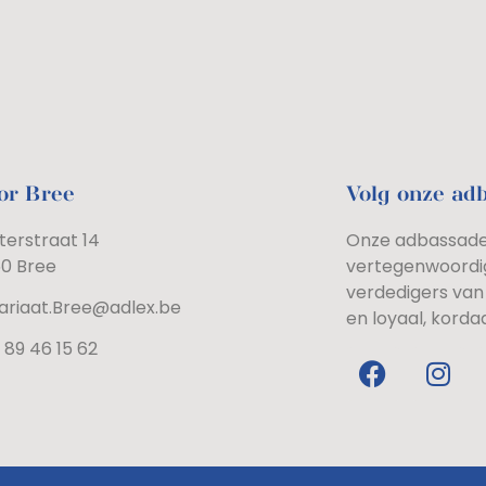
or Bree
Volg onze ad
terstraat 14
Onze adbassadeu
60 Bree
vertegenwoordi
verdedigers van 
ariaat.Bree@adlex.be
en loyaal, korda
 89 46 15 62