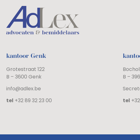
kantoor Genk
kanto
Grotestraat 122
Bochol
B – 3600 Genk
B – 39
info@adlex.be
Secret
tel
+32 89 32 23 00
tel
+32