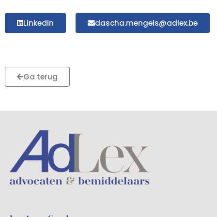
LinkedIn
dascha.mengels@adlex.be
Ga terug