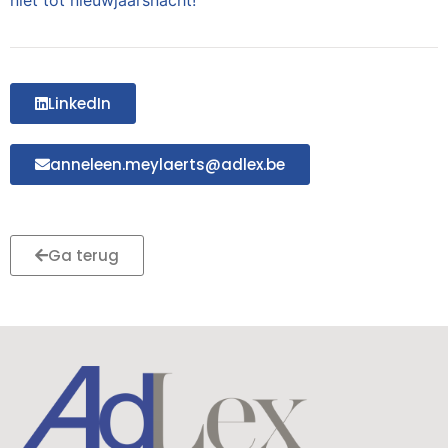
niet tot nieuwjaarsnacht!
LinkedIn
anneleen.meylaerts@adlex.be
Ga terug