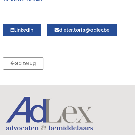
LinkedIn
dieter.torfs@adlex.be
Ga terug