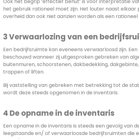
Ook het begrip ‘effectief benut’ is voor interpretati
het gebruik rationeel moet zijn. Het louter naast elkaa
overheid dan ook niet aanzien worden als een rationeel 
3 Verwaarlozing van een bedrijfsru
Een bedrijfsruimte kan eveneens verwaarloosd zijn. Een
beschouwd wanneer zij uitgesproken gebreken van al
buitenmuren, schoorstenen, dakbedekking, dakgebinte, 
trappen of liften.
Bij vaststelling van gebreken met betrekking tot de stabi
wordt deze steeds opgenomen in de inventaris.
4 De opname in de inventaris
Een opname in de inventaris is steeds een gevolg van d
leegstaande en/ of verwaarloosde bedrijfsruimten die 