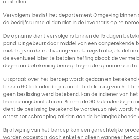
opstellen.
Vervolgens beslist het departement Omgeving binnen d
de bedrijfsruimte al dan niet in de inventaris op te neme
De opname dient vervolgens binnen de 15 dagen betek
pand. Dit gebeurt door middel van een aangetekende bri
melding van de motivering van de registratie, de datu
de eventueel later te betalen heffing alsook de vermel
dagen na betekening beroep tegen de opname aan te 
Uitspraak over het beroep wordt gedaan en betekend v
binnen 60 kalenderdagen na de betekening van het ber
geen beslissing werd betekend, kan de indiener van h
herinneringsbrief sturen. Binnen de 30 kalenderdagen n
dient de beslissing betekend te worden, zo niet wordt h
attest tot schrapping zal dan aan de belanghebbende
Bij afwijzing van het beroep kan een gerechtelijke pro
worden opgestart doch enkel en alleen wanneer het ad