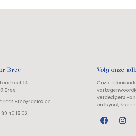
or Bree
Volg onze ad
terstraat 14
Onze adbassadeu
60 Bree
vertegenwoordi
verdedigers van 
ariaat.Bree@adlex.be
en loyaal, korda
 89 46 15 62