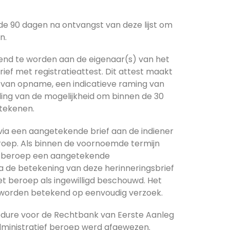
e 90 dagen na ontvangst van deze lijst om
n.
end te worden aan de eigenaar(s) van het
ef met registratieattest. Dit attest maakt
m van opname, een indicatieve raming van
ding van de mogelijkheid om binnen de 30
tekenen.
ia een aangetekende brief aan de indiener
oep. Als binnen de voornoemde termijn
et beroep een aangetekende
a de betekening van deze herinneringsbrief
et beroep als ingewilligd beschouwd. Het
 worden betekend op eenvoudig verzoek.
cedure voor de Rechtbank van Eerste Aanleg
ministratief beroep werd afgewezen.