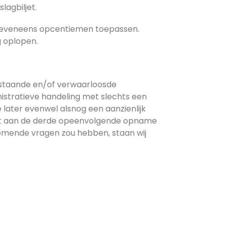
agbiljet.
n eveneens opcentiemen toepassen.
g oplopen.
gstaande en/of verwaarloosde
inistratieve handeling met slechts een
later evenwel alsnog een aanzienlijk
tot aan de derde opeenvolgende opname
komende vragen zou hebben, staan wij