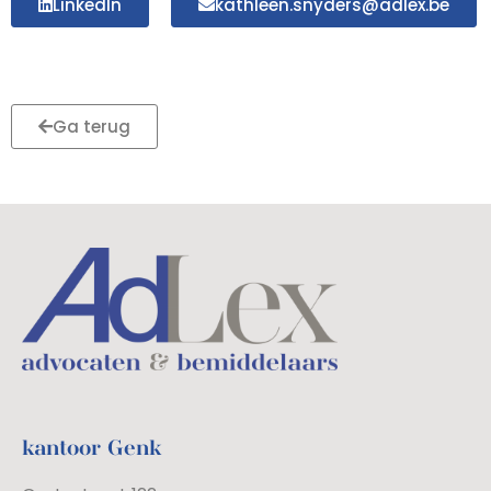
LinkedIn
kathleen.snyders@adlex.be
Ga terug
kantoor Genk