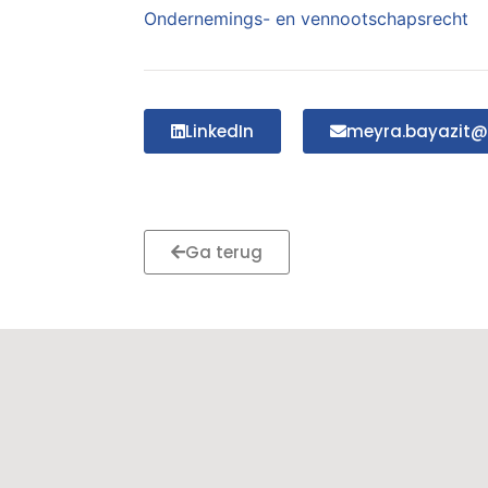
Ondernemings- en vennootschapsrecht
LinkedIn
meyra.bayazit@
Ga terug