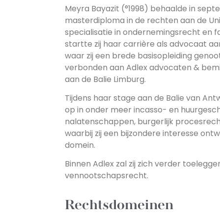
Meyra Bayazit (°1998) behaalde in sep
masterdiploma in de rechten aan de Uni
specialisatie in ondernemingsrecht en f
startte zij haar carrière als advocaat a
waar zij een brede basisopleiding genoot
verbonden aan Adlex advocaten & bemi
aan de Balie Limburg.
Tijdens haar stage aan de Balie van An
op in onder meer incasso- en huurgesch
nalatenschappen, burgerlijk procesrec
waarbij zij een bijzondere interesse ont
domein.
Binnen Adlex zal zij zich verder toeleg
vennootschapsrecht.
Rechtsdomeinen