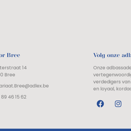
or Bree
Volg onze ad
terstraat 14
Onze adbassadeu
60 Bree
vertegenwoordi
verdedigers van 
ariaat.Bree@adlex.be
en loyaal, korda
 89 46 15 62