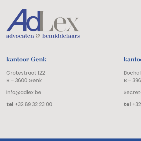
kantoor Genk
kanto
Grotestraat 122
Bochol
B – 3600 Genk
B – 39
info@adlex.be
Secret
tel
+32 89 32 23 00
tel
+32