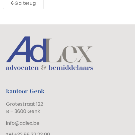
Ga terug
kantoor Genk
Grotestraat 122
B – 3600 Genk
info@adlex.be
tel
+32 89 32 23 00