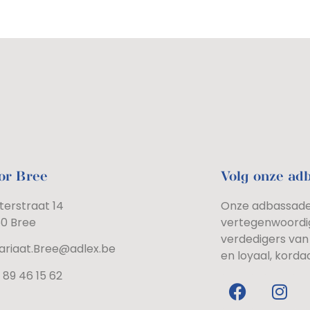
or Bree
Volg onze ad
terstraat 14
Onze adbassadeu
60 Bree
vertegenwoordi
verdedigers van 
ariaat.Bree@adlex.be
en loyaal, korda
 89 46 15 62