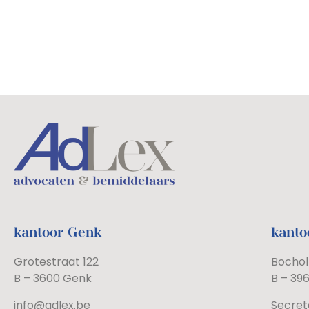
kantoor Genk
kanto
Grotestraat 122
Bochol
B – 3600 Genk
B – 39
info@adlex.be
Secret