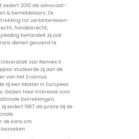
t sedert 2010 als advocaat-
en & bemiddelaars. Ze
trekking tot verbintenissen-
recht, handelsrecht,
leiding behandelt zij ook
Frans dienen gevoerd te
 Universiteit van Rennes II
gsjaar studeerde zij aan de
ader van het Erasmus
e zij een Master in Europees
es. Gezien haar interesse voor
nationale betrekkingen,
 sedert 1997 als juriste bij de
ionale
r de kans om
 bezoeken.