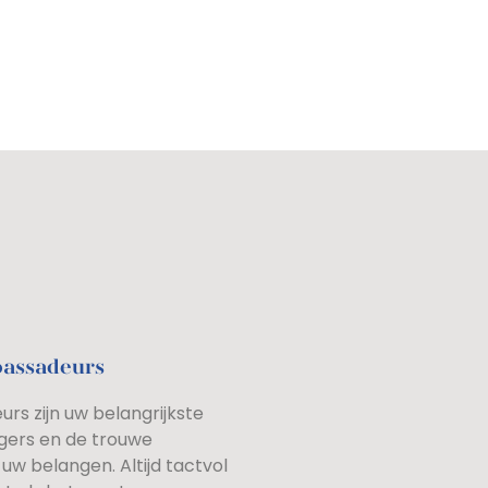
bassadeurs
rs zijn uw belangrijkste
gers en de trouwe
uw belangen. Altijd tactvol