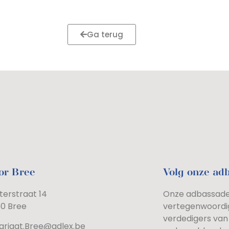
Ga terug
or Bree
Volg onze ad
terstraat 14
Onze adbassadeu
60 Bree
vertegenwoordi
verdedigers van 
ariaat.Bree@adlex.be