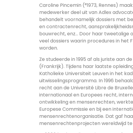
Caroline Pincemin (°1973, Rennes) maak
medewerker deel uit van Adlex advocat
behandelt voornamelijk dossiers met be
en contractenrecht, aansprakelijkheids
bouwrecht, enz… Door haar tweetalige op
veel dossiers waarin procedures in het 
worden.
Ze studeerde in 1995 af als juriste aan de
(Frankrijk). Tijdens haar laatste opleidin
Katholieke Universiteit Leuven in het k
uitwisselingsprogramma. In 1996 behaald
recht aan de Université Libre de Bruxell
internationaal en Europees recht, inter
ontwikkeling en mensenrechten, werkte zij
Europese Commissie en bij een internat
mensenrechtenorganisatie. Dat gaf haa
mensenrechtenprojecten wereldwijd te