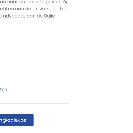
an haar carrière te geven. Zij
echten aan de Universiteit te
ls advocate aan de Balie
aten
in@adlex.be