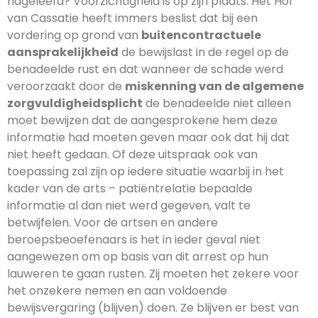
nageleefd? Voorzichtigheid is op zijn plaats. Het Hof
van Cassatie heeft immers beslist dat bij een
vordering op grond van
buitencontractuele
aansprakelijkheid
de bewijslast in de regel op de
benadeelde rust en dat wanneer de schade werd
veroorzaakt door de
miskenning van de algemene
zorgvuldigheidsplicht
de benadeelde niet alleen
moet bewijzen dat de aangesprokene hem deze
informatie had moeten geven maar ook dat hij dat
niet heeft gedaan. Of deze uitspraak ook van
toepassing zal zijn op iedere situatie waarbij in het
kader van de arts – patiëntrelatie bepaalde
informatie al dan niet werd gegeven, valt te
betwijfelen. Voor de artsen en andere
beroepsbeoefenaars is het in ieder geval niet
aangewezen om op basis van dit arrest op hun
lauweren te gaan rusten. Zij moeten het zekere voor
het onzekere nemen en aan voldoende
bewijsvergaring (blijven) doen. Ze blijven er best van