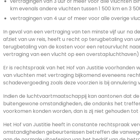
vertragingen van 3 uur of meer voor alle vluchten b
km evenals andere vluchten tussen 1 500 km en 3 50
vertragingen van 4 uur of meer voor alle overige vlu
In geval van een vertraging van ten minste vijf uur na d
afziet van uw reis, heeft u recht op terugbetaling van u
terugbetaling van de kosten voor een retourvlucht naar
vertraging van een vlucht op een overstapluchthaven)
Er is rechtspraak van het Hof van Justitie voorhanden 
van vluchten met vertraging bijkomend eveneens recht 
schadevergoeding zoals deze voorzien is bij annulering 
Indien de luchtvaartmaatschappij kan aantonen dat de a
buitengewone omstandigheden, die ondanks het treffen 
voorkomen konden worden, dan is zij niet gehouden tot
Het Hof van Justitie heeft in constante rechtspraak ver
omstandigheden gebeurtenissen betreffen die vanwege h
aan de normale uitoefening van het bedrijf van de be