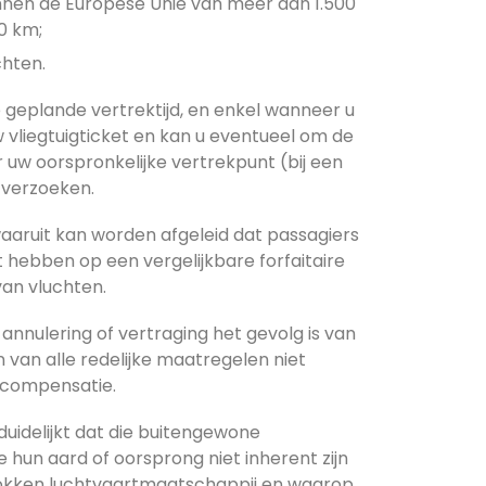
innen de Europese Unie van meer dan 1.500
0 km;
chten.
e geplande vertrektijd, en enkel wanneer u
w vliegtuigticket en kan u eventueel om de
 uw oorspronkelijke vertrekpunt (bij een
 verzoeken.
waaruit kan worden afgeleid dat passagiers
hebben op een vergelijkbare forfaitaire
van vluchten.
nnulering of vertraging het gevolg is van
van alle redelijke maatregelen niet
 compensatie.
duidelijkt dat die buitengewone
un aard of oorsprong niet inherent zijn
trokken luchtvaartmaatschappij en waarop