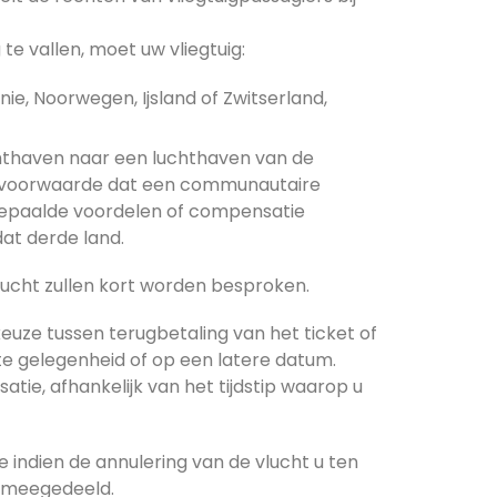
e vallen, moet uw vliegtuig:
e, Noorwegen, Ijsland of Zwitserland,
chthaven naar een luchthaven van de
op voorwaarde dat een communautaire
j bepaalde voordelen of compensatie
at derde land.
vlucht zullen kort worden besproken.
keuze tussen terugbetaling van het ticket of
e gelegenheid of op een latere datum.
tie, afhankelijk van het tijdstip waarop u
 indien de annulering van de vlucht u ten
t meegedeeld.