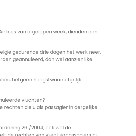
Airlines van afgelopen week, dienden een
België gedurende drie dagen het werk neer,
den geannuleerd, dan wel aanzienlijke
es, hetgeen hoogstwaarschijnlijk
nnuleerde vluchten?
rechten die u als passagier in dergelijke
rdening 261/2004, ook wel de
t de rechten van vliegtuigpassagiers bij