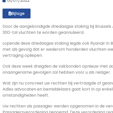
01/07/2022
Bijlage
Door de aangekondigde driedaagse staking bij Brussels 
300-tal vluchten te worden geannuleerd.
Lopende deze driedaagse staking legde ook Ryanair in 
met als gevolg dat er wederom honderden vluchten wer
vertraging opliepen.
Ook deze week dreigden de vakbonden opnieuw met acti
onaangename gevolgen zal hebben voor u als reiziger.
Wat zijn nu concreet uw rechten bij vertraagde of gea
Adlex advocaten en bemiddelaars gaat kort in op enkele 
omstandigheden heeft.
Uw rechten als passagier werden opgenomen in de vero
Passagiersverordening genoemd. Deze verordening regel