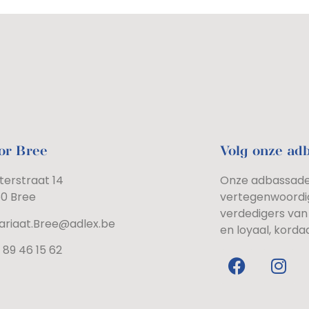
or Bree
Volg onze ad
terstraat 14
Onze adbassadeu
60 Bree
vertegenwoordi
verdedigers van 
ariaat.Bree@adlex.be
en loyaal, korda
 89 46 15 62