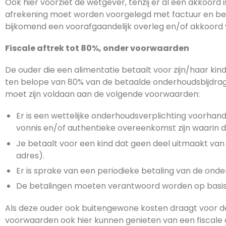
Ook hier voorziet de wetgever, tenzij er al een akkoord 
afrekening moet worden voorgelegd met factuur en bet
bijkomend een voorafgaandelijk overleg en/of akkoord v
Fiscale aftrek tot 80%, onder voorwaarden
De ouder die een alimentatie betaalt voor zijn/haar kin
ten belope van 80% van de betaalde onderhoudsbijdra
moet zijn voldaan aan de volgende voorwaarden:
Er is een wettelijke onderhoudsverplichting voorha
vonnis en/of authentieke overeenkomst zijn waarin d
Je betaalt voor een kind dat geen deel uitmaakt van j
adres).
Er is sprake van een periodieke betaling van de onde
De betalingen moeten verantwoord worden op basis 
Als deze ouder ook buitengewone kosten draagt voor de 
voorwaarden ook hier kunnen genieten van een fiscale a