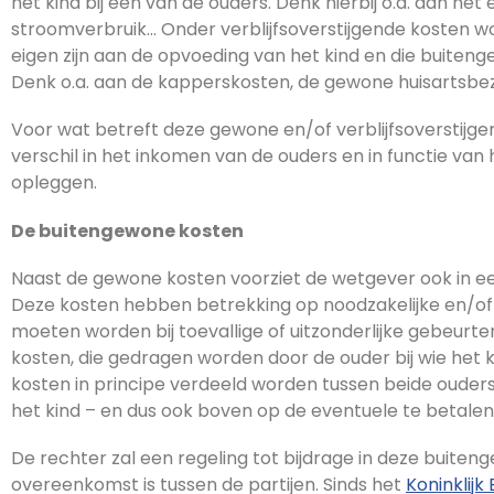
het kind bij één van de ouders. Denk hierbij o.a. aan het
stroomverbruik… Onder verblijfsoverstijgende kosten 
eigen zijn aan de opvoeding van het kind en die buitenge
Denk o.a. aan de kapperskosten, de gewone huisartsb
Voor wat betreft deze gewone en/of verblijfsoverstijge
verschil in het inkomen van de ouders en in functie van h
opleggen.
De buitengewone kosten
Naast de gewone kosten voorziet de wetgever ook in e
Deze kosten hebben betrekking op noodzakelijke en/of
moeten worden bij toevallige of uitzonderlijke gebeurte
kosten, die gedragen worden door de ouder bij wie het 
kosten in principe verdeeld worden tussen beide ouder
het kind – en dus ook boven op de eventuele te betalen
De rechter zal een regeling tot bijdrage in deze buiteng
overeenkomst is tussen de partijen. Sinds het
Koninklijk 