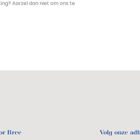
ting? Aarzel dan niet om ons te
or Bree
Volg onze ad