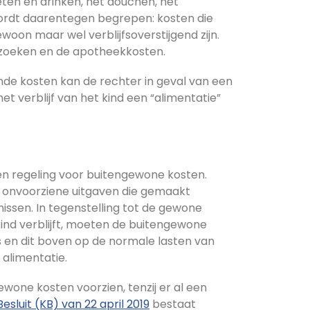
 eten en drinken, het douchen, het
wordt daarentegen begrepen: kosten die
woon maar wel verblijfsoverstijgend zijn.
ezoeken en de apotheekkosten.
nde kosten kan de rechter in geval van een
et verblijf van het kind een “alimentatie”
en regeling voor buitengewone kosten.
 onvoorziene uitgaven die gemaakt
nissen. In tegenstelling tot de gewone
kind verblijft, moeten de buitengewone
s en dit boven op de normale lasten van
 alimentatie.
ewone kosten voorzien, tenzij er al een
Besluit (KB) van 22 april 2019
bestaat